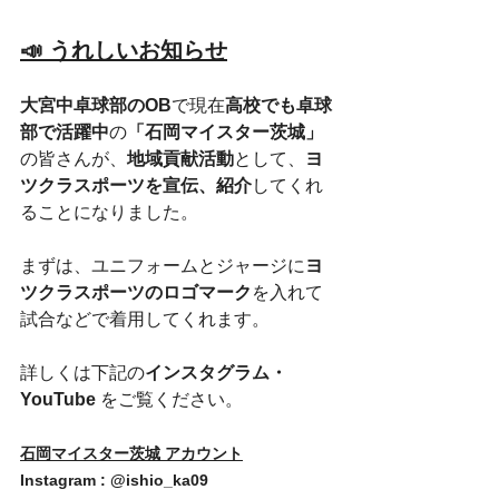
📣 うれしいお知らせ
大宮中卓球部のOB
で現在
高校でも卓球
部で活躍中
の
「石岡マイスター茨城」
の皆さんが、
地域貢献活動
として、
ヨ
ツクラスポーツを宣伝、紹介
してくれ
ることになりました。
まずは、ユニフォームとジャージに
ヨ
ツクラスポーツのロゴマーク
を入れて
試合などで着用してくれます。
詳しくは下記の
インスタグラム・
YouTube 
をご覧ください。
石岡マイスター茨城 アカウント
Instagram : @ishio_ka09  