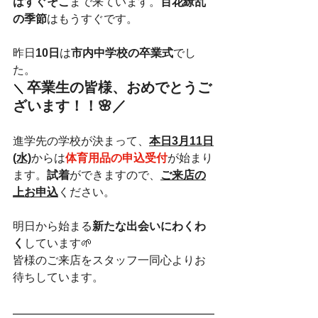
はすぐそこ
まで来ています。
百花繚乱
の季節
はもうすぐです。
昨日
10日
は
市内中学校の卒業式
でし
た。
卒業生の皆様、おめでとうご
＼
ざいます！！🌸／ 
進学先の学校が決まって、
本日3月11日
(水)
からは
体育用品の申込受付
が始まり
ます。
試着
ができますので、
ご来店の
上お申込
ください。
明日から始まる
新たな出会いにわくわ
く
しています🌱
皆様のご来店をスタッフ一同心よりお
待ちしています。