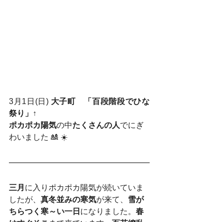
3月1日(日) 
大子町　「百段階段でひな
祭り」↑
ポカポカ陽気
の中
たくさんの人
でにぎ
わいました 🎎 ☀️
三月
に入りポカポカ陽気が続いていま
したが、
真冬並みの寒気
が来て、
雪が
ちらつく寒～い一日
になりました。
春