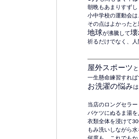
朝晩もあまりすずし
小中学校の運動会は
その点はよかったと
地球
壊
が沸騰して
祈るだけでなく、人
屋外スポーツ
と
一生懸命練習すれば
お洗濯の悩み
は
当店のロングセラー
バケツにぬるま湯を
衣類全体を浸けて3
もみ洗いしながら水
何度も、これでもか