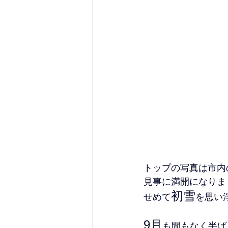
トップの写真は市内
見事に満開になりま
初雪
せめて
を思い
9月
も間もなく半ば