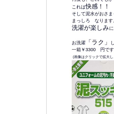
快感！！
これは
そして泥水がおさま
まっしろ　なります
洗濯が楽しみ
に
「ラク」
お洗濯
一箱￥3300　円で
 (画像はクリックで拡大し