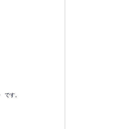
）
です。