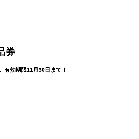
品券
有効期限11月30日まで
！