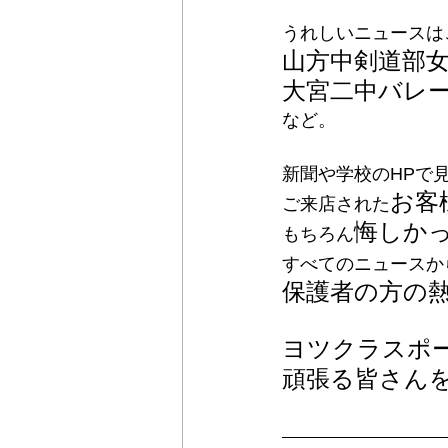
うれしいニュースは
山方中剣道部
大宮二中バレ
など。
新聞や学校のHPで
お客
ご来店された
悔しか
もちろん
すべてのニュースか
保護者の方の
ヨツクラスポ
頑張る皆さん