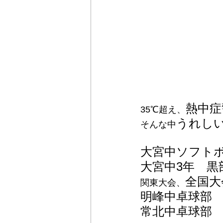
熱中症
35℃超え、
うれし
そんな中
大宮中ソフト
大宮中3年　黒
全国大
関東大会、
明峰中卓球部
常北中卓球部