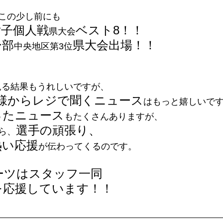
この少し前にも
女子個人戦
ベスト8！！
県大会
ー部
県大会出場！！
中央地区第3位
見る結果もうれしいですが、
様からレジで聞くニュース
はもっと嬉しいで
ったニュース
もたくさんありますが、
選手の頑張り、
ら、
熱い応援
が伝わってくるのです。
ーツはスタッフ一同
を応援しています！！