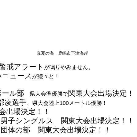
真夏の海　鹿嶋市下津海岸
警戒アラート
が鳴りやみません。
いニュース
が続々と！
ボール部
関東大会出場決定！
　県大会準優勝で
部凌選手
、県大会陸上100メートル優勝！
会出場決定！！
　男子シングルス　関東大会出場決定！！
　団体の部　関東大会出場決定！！