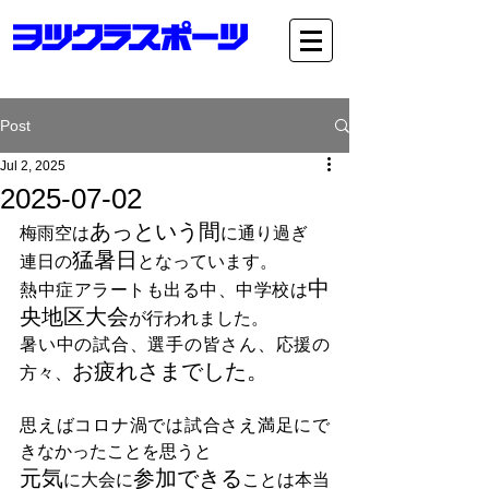
Post
Jul 2, 2025
2025-07-02
あっという間
梅雨空は
に通り過ぎ
猛暑日
連日の
となっています。
中
熱中症アラートも出る中、中学校は
央地区大会
が行われました。
暑い中の試合、選手の皆さん、応援の
お疲れさまでした。
方々、
思えばコロナ渦では試合さえ満足にで
きなかったことを思うと
元気
参加できる
に大会に
ことは本当