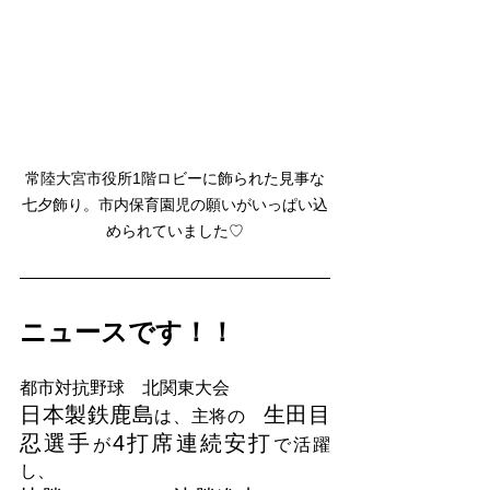
常陸大宮市役所1階ロビーに飾られた見事な
七夕飾り。市内保育園児の願いがいっぱい込
められていました♡
ニュースです！！
都市対抗野球　北関東大会
日本製鉄鹿島
生田目
は、主将の　
忍選手
4打席連続安打
が
で活躍
し、