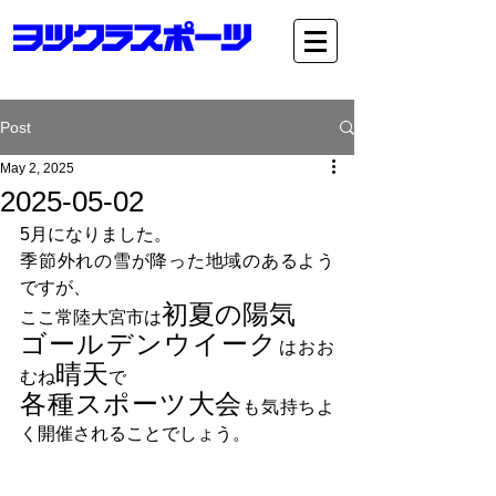
Post
May 2, 2025
2025-05-02
5月になりました。
季節外れの雪が降った地域のあるよう
ですが、
初夏の陽気
ここ常陸大宮市は
ゴールデンウイーク
はおお
晴天
むね
で
各種スポーツ大会
も気持ちよ
く開催されることでしょう。