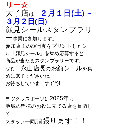
リー☆
大子店
２月１日
(土)
～
は　
３月２日(日)　
顔見シールスタンプラリ
ー
事業に参加します。
参加店主の顔写真をプリントしたシー
ル「顔見シール」を集め応募すると
商品が当たるスタンプラリーです。
永山店長
お顔シール
ぜひ　
の
を集
めに来てくださいね！
お待ちしていまーす!(^^)!
2025年
ヨツクラスポーツは
も
地域の皆様のお役に立てる店を目指し
て
頑張ります！！
スタッフ一同