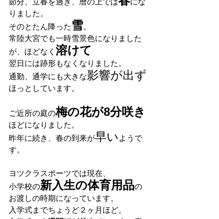
春
節分、立春を過ぎ、暦の上では
にな
りました。
雪
そのとたん降った
。
常陸大宮でも一時雪景色になりました
溶けて
が、ほどなく
翌日には跡形もなくなりました。
影響が出ず
通勤、通学にも大きな
ほっとしています。
梅の花が8分咲き
ご近所の庭の
ほどになりました。
早い
昨年に続き、春の到来が
ようで
す。
ヨツクラスポーツでは現在、
新入生の体育用品
小学校の
の
お渡しの時期になっています。
入学式までちょうど２ヶ月ほど。