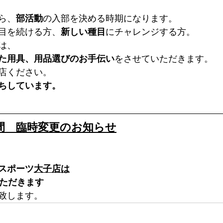
ら、
部活動
の入部を決める時期になります。
目を続ける方、
新しい種目
にチャレンジする方。
は、
た用具、用品選びのお手伝い
をさせていただきます。
店ください。
ちしています。
間　臨時変更のお知らせ
スポーツ
大子店は
ただきます
致します。