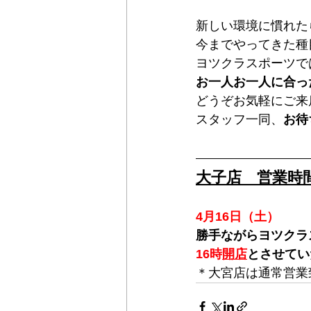
新しい環境に慣れた
今までやってきた種
ヨツクラスポーツで
お一人お一人に合っ
どうぞお気軽にご来
スタッフ一同、
お待
大子店　営業時
4月16日（土）
勝手ながらヨツクラ
16時
開店
とさせてい
＊大宮店は通常営業