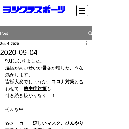
Post
Sep 4, 2020
2020-09-04
9月
になりました。
湿度が高いせいか
暑さ
が増したような
気がします。
皆様大変でしょうが、
コロナ対策
と合
わせて、
熱中症対策
も
引き続き抜かりなく！！
そんな中
各メーカー　
涼しいマスク、ひんやり